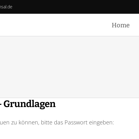
hsal.de
Home
– Grundlagen
auen zu können, bitte das Passwort eingeben: