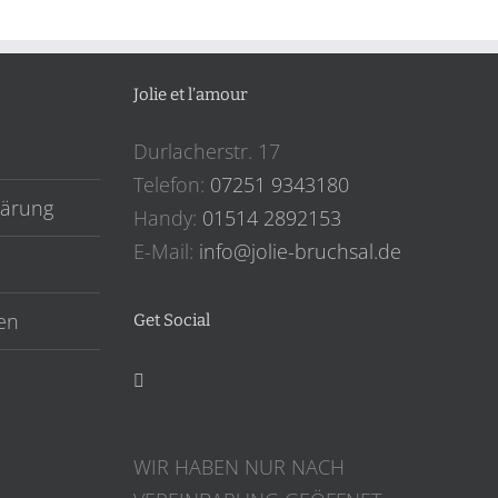
Jolie et l’amour
Durlacherstr. 17
Telefon:
07251 9343180
lärung
Handy:
‎01514 2892153
E-Mail:
info@jolie-bruchsal.de
en
Get Social
WIR HABEN NUR NACH