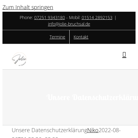
Zum Inhalt springen
Phone:
07251 9343180
- ‎Mobil:
01514 2892153
|
info@jolie-bruchsal.de
Termine
Kontakt
Unsere Datenschutzerkläru
Unsere Datenschutzerklärung
Niko
2022-08-