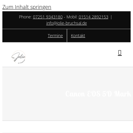
Zum Inhalt springen
Phone:
07251 9343180
- ‎Mobil:
01514 2892153
|
info@jolie-bruchsal.de
Termine
Kontakt
Canon EOS 5D Mark 