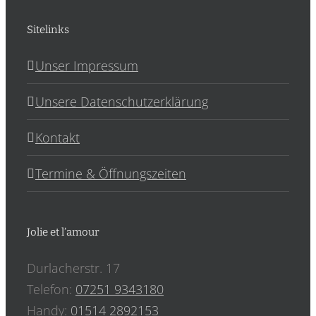
Sitelinks
Unser Impressum
Unsere Datenschutzerklärung
Kontakt
Termine & Öffnungszeiten
Jolie et l’amour
Durlacherstr. 17
Telefon:
07251 9343180
Handy:
‎01514 2892153