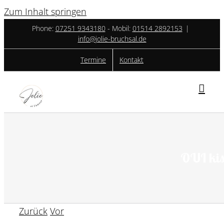
Zum Inhalt springen
Phone:
07251 9343180
- ‎Mobil:
01514 2892153
|
info@jolie-bruchsal.de
Termine
Kontakt
OUI kis
Zurück
Vor