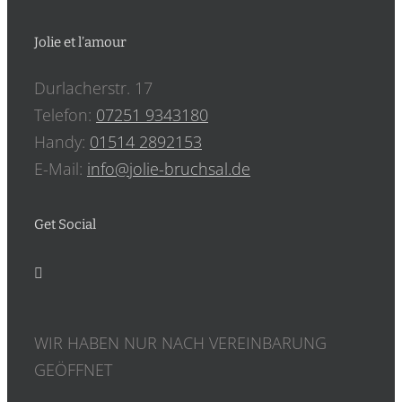
Jolie et l’amour
Durlacherstr. 17
Telefon:
07251 9343180
Handy:
‎01514 2892153
E-Mail:
info@jolie-bruchsal.de
Get Social
WIR HABEN NUR NACH VEREINBARUNG
GEÖFFNET