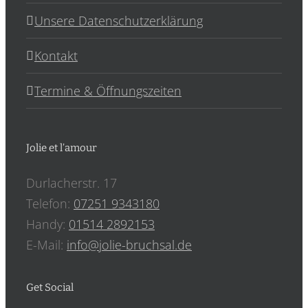
Unsere Datenschutzerklärung
Kontakt
Termine & Öffnungszeiten
Jolie et l’amour
Durlacherstr. 17
Telefon:
07251 9343180
Handy:
‎01514 2892153
E-Mail:
info@jolie-bruchsal.de
Get Social