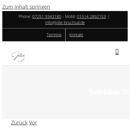
Zum Inhalt springen
Phone:
07251 9343180
- ‎Mobil:
01514 2892153
|
info@jolie-bruchsal.de
Termine
Kontakt
Kollektion 20
Zurück
Vor