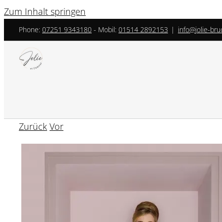
Zum Inhalt springen
Phone:
07251 9343180
- ‎Mobil:
01514 2892153
|
info@jolie-bru
Zurück
Vor