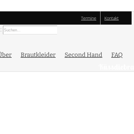
Termine
Kontakt
:
Über
Brautkleider
Second Hand
FAQ
Küssdiebra