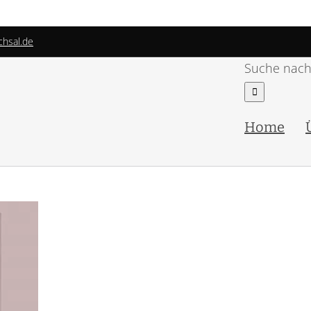
chsal.de
Suche nach
Home