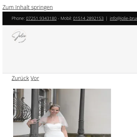
Zum Inhalt springen
Phone:
07251 9343180
- ‎Mobil:
01514 2892153
|
info@jolie-bru
Zurück
Vor