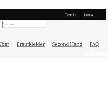
Termine
Kontakt
:
Über
Brautkleider
Second Hand
FAQ
Real Brid