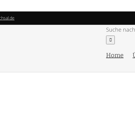
chsal.de
Suche nach
Home