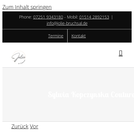
Zum Inhalt springen
Phone:
07251 9343180
- ‎Mobil:
01514 2892153
|
info@jolie-bruchsal.de
Termine
Kontakt
Sylwia Kopczynska Couture
Zurück
Vor