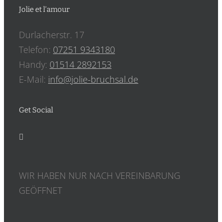
Jolie et l’amour
Durlacherstr. 17
Telefon:
07251 9343180
Handy:
‎01514 2892153
E-Mail:
info@jolie-bruchsal.de
Get Social
WIR HABEN NUR NACH VEREINBARUNG
GEÖFFNET