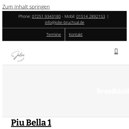
Zum Inhalt springen
Phone:
07251 9343180
- ‎Mobil:
01514 2892153
|
info@jolie-bruchsal.de
Termine
Kontakt
Brautkleid
Piu Bella 1