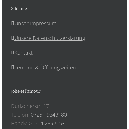
Sitelinks
Unser Impressum
Unsere Datenschutzerklärung
Kontakt
Termine & Öffnungszeiten
Jolie et l’amour
Durlacherstr. 17
Telefon:
07251 9343180
Handy:
‎01514 2892153