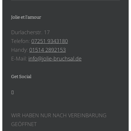
Jolie et l’amour
Durlacherstr. 17
Telefon:
07251 9343180
Handy:
‎01514 2892153
E-Mail:
info@jolie-bruchsal.de
Get Social
WIR HABEN NUR NACH VEREINBARUNG
GEÖFFNET