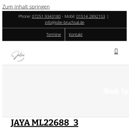
Zum Inhalt springen
Phone:
07251 9343180
- ‎Mobil:
01514 2892153
|
info@jolie-bruchsal.de
Termine
Kontakt
Madi La
JAYA ML22688_3