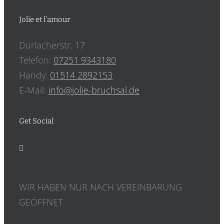
Jolie et l’amour
Durlacherstr. 17
Telefon:
07251 9343180
Handy:
‎01514 2892153
E-Mail:
info@jolie-bruchsal.de
Get Social
WIR HABEN NUR NACH VEREINBARUNG
GEÖFFNET