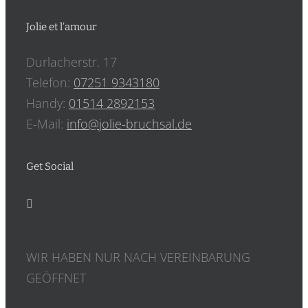
Jolie et l’amour
Durlacherstr. 17
Telefon:
07251 9343180
Handy:
‎01514 2892153
E-Mail:
info@jolie-bruchsal.de
Get Social
WIR HABEN NUR NACH VEREINBARUNG
GEÖFFNET