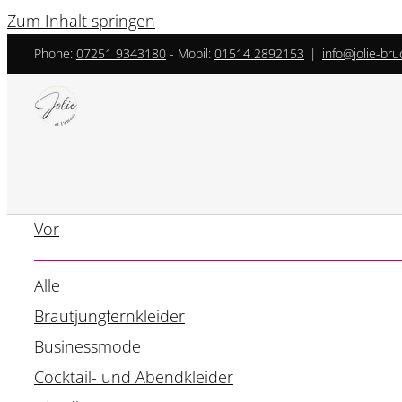
Zum Inhalt springen
Phone:
07251 9343180
- ‎Mobil:
01514 2892153
|
info@jolie-bru
Vor
Alle
Brautjungfernkleider
Businessmode
Cocktail- und Abendkleider