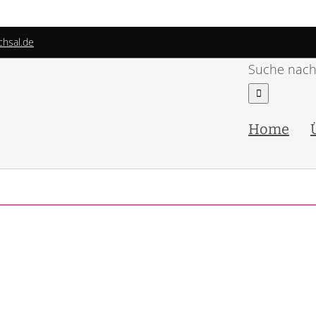
chsal.de
Suche nach
Home